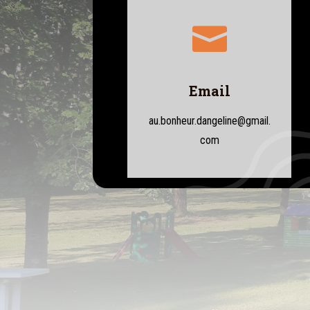

Email
au.bonheur.dangeline@gmail.
com