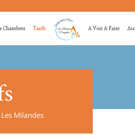
s Chambres
Tarifs
A Voir A Faire
Acc
fs
 Les Milandes