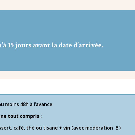
à 15 jours avant la date d’arrivée.
au moins 48h à l’avance
ne tout compris :
ssert, café, thé ou tisane + vin (avec modération 🍷)